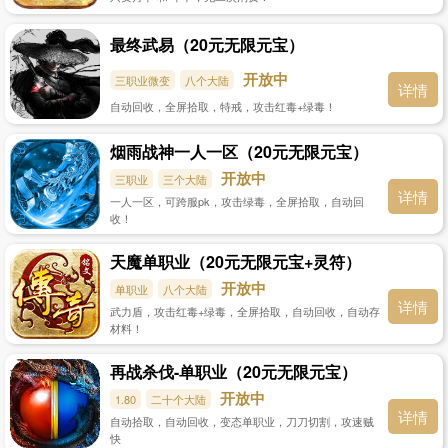
最终武易（20元无限元宝）
开放中
三职业微变
八个大陆
详情
自动回收，全屏拾取，特戒，攻击红毒+绿毒！
烟雨战神一人一区（20元无限元宝）
开放中
三职业
三个大陆
详情
一人一区，可跨服pk，攻击绿毒，全屏拾取，自动回
收！
天魔单职业（20元无限元宝+灵符）
开放中
单职业
八个大陆
详情
武力盾，攻击红毒+绿毒，全屏拾取，自动回收，自动存
材料！
再战杀伐-单职业（20元无限元宝）
开放中
1.80
二十个大陆
详情
自动拾取，自动回收，变态单职业，刀刀切割，攻速贼
快