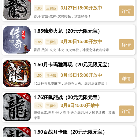
3月27日15:00开放中
1.80
三职业
详情
赤月-雷霆-战神-虎啸终极，攻击绿毒！
1.85独步火龙（20元无限元宝）
3月20日15:00开放中
1.85
三职业
详情
雷霆-战神-火龙-冰龙-炎龙终极，神魔之体攻击绿毒！
1.50月卡玛雅再现（20元无限元宝）
3月13日15:00开放中
1.50
月卡服
详情
45级神兽几率麻痹，法师召大勇。赤月屠龙终极！
1.76狂飙烈战（20元无限元宝）
3月6日15:00开放中
1.76
三职业
详情
随机元素,赤月-神之赤月-天之赤月,神之屠龙终极，攻击
绿毒！
1.50百战月卡服（20元无限元宝）