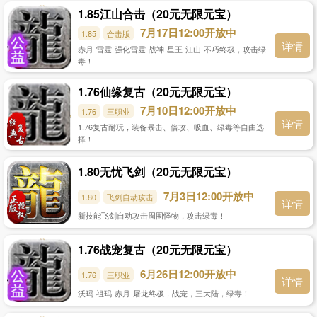
1.85江山合击（20元无限元宝）
7月17日12:00开放中
1.85
合击版
详情
赤月-雷霆-强化雷霆-战神-星王-江山-不巧终极，攻击绿
毒！
1.76仙缘复古（20元无限元宝）
7月10日12:00开放中
1.76
三职业
详情
1.76复古耐玩，装备暴击、倍攻、吸血、绿毒等自由选
择！
1.80无忧飞剑（20元无限元宝）
7月3日12:00开放中
1.80
飞剑自动攻击
详情
新技能飞剑自动攻击周围怪物，攻击绿毒！
1.76战宠复古（20元无限元宝）
6月26日12:00开放中
1.76
三职业
详情
沃玛-祖玛-赤月-屠龙终极，战宠，三大陆，绿毒！