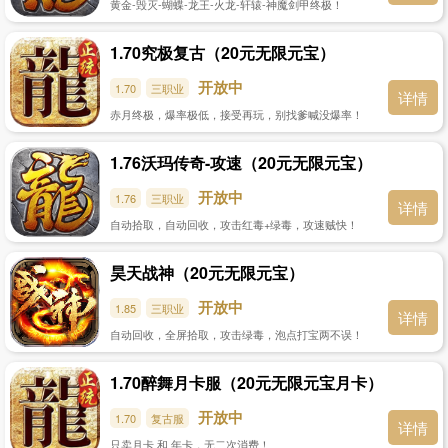
黄金-毁灭-蝴蝶-龙王-火龙-轩辕-神魔剑甲终极！
1.70究极复古（20元无限元宝）
开放中
1.70
三职业
详情
赤月终极，爆率极低，接受再玩，别找爹喊没爆率！
1.76沃玛传奇-攻速（20元无限元宝）
开放中
1.76
三职业
详情
自动拾取，自动回收，攻击红毒+绿毒，攻速贼快！
昊天战神（20元无限元宝）
开放中
1.85
三职业
详情
自动回收，全屏拾取，攻击绿毒，泡点打宝两不误！
1.70醉舞月卡服（20元无限元宝月卡）
开放中
1.70
复古服
详情
只卖月卡 和 年卡，无二次消费！