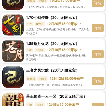
1月2日15:00开放中
宠物版
三职业
详情
三职业召唤宠物，自动回收，全屏拾取，攻击绿毒，！
1.70七剑传奇（20元无限元宝）
12月26日15:00开放中
1.70
复古版
详情
九流派，沃玛-祖玛-精品祖玛-赤月首饰终极，20无限金
币+元宝！
1.85苍月火龙（20元无限元宝）
12月19日15:00开放中
1.85
三职业
详情
沃玛-祖玛-赤月-魔龙-战神-星王-狂雷-火龙-卧龙终极，
攻击绿毒！
王者之风沉默（20元无限元宝）
12月12日15:00开放中
沉默版
三职业
详情
（无忧沉默的第二季，四大陆，增加攻击绿毒！）
星王传奇一人一区（20元无限元宝）
12月5日15:00开放中
1.85
三职业