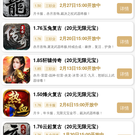
2月27日15:00开放中
1.50
三职业
详情
月卡服，赤月首饰,裁决之杖武器终极！
1.76玉兔复古（20元无限元宝）
2月20日15:00开放中
1.76
三职业
详情
赤月首饰,屠龙武器终极,特戒合成：麻痹，复活，护身！
1.85轩辕传奇（20元无限元宝）
2月13日15:00开放中
1.85
三职业
详情
赤月-雷霆-战神-狂雷-炎龙-冰雪-冰王-九天，怒斩以上武
器绿毒！
1.50烽火复古（20元无限元宝）
2月6日15:00开放中
1.76
月卡服
详情
月卡，年卡服，无限元宝金币，裁决武器终极！
1.76云起复古（20元无限元宝）
1月30日15:00开放中
1.76
九个流派