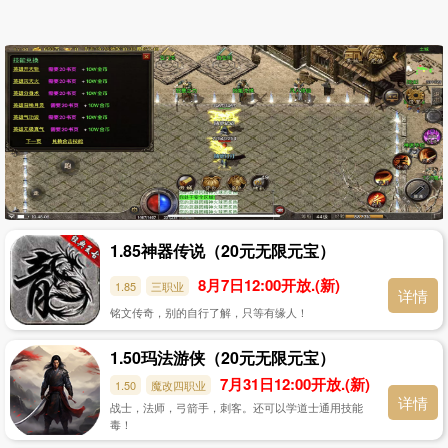
1.85神器传说（20元无限元宝）
8月7日12:00开放.(新)
1.85
三职业
详情
铭文传奇，别的自行了解，只等有缘人！
1.50玛法游侠（20元无限元宝）
7月31日12:00开放.(新)
1.50
魔改四职业
详情
战士，法师，弓箭手，刺客。还可以学道士通用技能
毒！